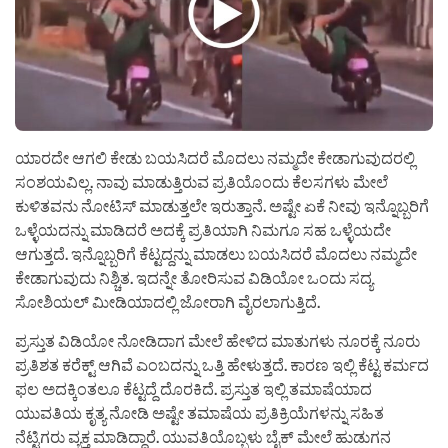
ಯಾರದೇ ಆಗಲಿ ಕೇಡು ಬಯಸಿದರೆ ಮೊದಲು ನಮ್ಮದೇ ಕೇಡಾಗುವುದರಲ್ಲಿ
ಸಂಶಯವಿಲ್ಲ. ನಾವು ಮಾಡುತ್ತಿರುವ ಪ್ರತಿಯೊಂದು ಕೆಲಸಗಳು ಮೇಲೆ
ಕುಳಿತವನು ನೋಟಿಸ್ ಮಾಡುತ್ತಲೇ ಇರುತ್ತಾನೆ. ಅಷ್ಟೇ ಏಕೆ ನೀವು ಇನ್ನೊಬ್ಬರಿಗೆ
ಒಳ್ಳೆಯದನ್ನು ಮಾಡಿದರೆ ಅದಕ್ಕೆ ಪ್ರತಿಯಾಗಿ ನಿಮಗೂ ಸಹ ಒಳ್ಳೆಯದೇ
ಆಗುತ್ತದೆ. ಇನ್ನೊಬ್ಬರಿಗೆ ಕೆಟ್ಟದ್ದನ್ನು ಮಾಡಲು ಬಯಸಿದರೆ ಮೊದಲು ನಮ್ಮದೇ
ಕೇಡಾಗುವುದು ನಿಶ್ಚಿತ. ಇದನ್ನೇ ತೋರಿಸುವ ವಿಡಿಯೋ ಒಂದು ಸದ್ಯ
ಸೋಶಿಯಲ್ ಮೀಡಿಯಾದಲ್ಲಿ ಜೋರಾಗಿ ವೈರಲಾಗುತ್ತಿದೆ.
ಪ್ರಸ್ತುತ ವಿಡಿಯೋ ನೋಡಿದಾಗ ಮೇಲೆ ಹೇಳಿದ ಮಾತುಗಳು ನೂರಕ್ಕೆ ನೂರು
ಪ್ರತಿಶತ ಕರೆಕ್ಟ್ ಆಗಿವೆ ಎಂಬದನ್ನು ಒತ್ತಿ ಹೇಳುತ್ತದೆ. ಕಾರಣ ಇಲ್ಲಿ ಕೆಟ್ಟ ಕರ್ಮದ
ಫಲ ಅದಕ್ಕಿಂತಲೂ ಕೆಟ್ಟದ್ದೆ ದೊರಕಿದೆ. ಪ್ರಸ್ತುತ ಇಲ್ಲಿ ತಮಾಷೆಯಾದ
ಯುವತಿಯ ಕೃತ್ಯ ನೋಡಿ ಅಷ್ಟೇ ತಮಾಷೆಯ ಪ್ರತಿಕ್ರಿಯೆಗಳನ್ನು ಸಹಿತ
ನೆಟ್ಟಿಗರು ವ್ಯಕ್ತ ಮಾಡಿದ್ದಾರೆ. ಯುವತಿಯೊಬ್ಬಳು ಬೈಕ್ ಮೇಲೆ ಹುಡುಗನ