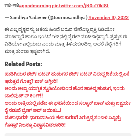
राधे-राधे
#goodmorning
pic.twitter.com/jN0uT0kI8f
— Sandhya Yadav ✒️ (@Journosandhya)
November 10, 2022
ಈ ಎಲ್ಲ ದೃಶ್ಯವನ್ನು ಆಕೆಯ ಹಿಂದೆ ಬರುವ ಬೇರೊಬ್ಬ ವ್ಯಕ್ತಿ ವಿಡಿಯೋ
ಮಾಡಿದ್ದಾನೆ ಹಾಗೂ ಇಂಟರ್ನೆಟ್ ನಲ್ಲಿ ವೈರಲ್ ಮಾಡಿಬಿಟ್ಟಿದ್ದಾನೆ. ಪ್ರಸ್ತುತ ಈ
ವಿಡಿಯೋ ಎಲ್ಲಿಯದು ಎಂದು ಮಾತ್ರ ತಿಳಿದುಬಂದಿಲ್ಲ. ಆದರೆ ನೆಟ್ಟಿಗರಿಗೆ
ಮಾತ್ರ ತುಂಬಾ ಇಷ್ಟವಾಗಿದೆ.
Related Posts:
ಹುಡಿಗಿಯರ ಶರ್ಟ್ ಬಟನ್ ಹುಡುಗರ ಶರ್ಟ್ ಬಟನ್ ವಿರುದ್ದ ದಿಶೆಯಲ್ಲಿ ಏಕೆ
ಇರುತ್ತವೆ ಗೊತ್ತಾ? ಶಾಕ್ ಆಗ್ತೀರಿ!
ಅಂದು ಅಲ್ಕಾ ಯಾಗ್ನಿಕ ಸ್ಟುಡಿಯೋದಿಂದ ಹೊರ ಹಾಕಿದ್ದ ಹುಡುಗ, ಇಂದು
ಬಾಲಿವುಡ್ ನ್ ಕಿಂಗ್!!
ಅಂದು ರಾತ್ರಿಯಲ್ಲಿ ನಡೆದ ಈ ಘಟನೆಯಿಂದ ಸಲ್ಮಾನ್ ಖಾನ್ ಮತ್ತು ಐಶ್ವರ್ಯ
ರೈ ನಡುವೆ ಬ್ರೇಕ್ ಅಪ್ ಆಯಿತು…!
ಮಹಾಭಾರತ’ ಧಾರಾವಾಹಿಯ ಕಲಾಕಾರರಿಗೆ ಸಿಗುತ್ತಿದ್ದ ಸಂಬಳ ಎಷ್ಟಿತ್ತು
ಗೊತ್ತಾ? ನಿಜಕ್ಕೂ ವಿಶ್ವಾಸವಿಡಲಾರಿರಿ!