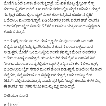
ಜೊತೆಗೆ ಹಿಂದೆ ಕುಳಿತು ಹೋಗುತ್ತಿದ್ದಾಳೆ. ಯುವತಿ ತೊಟ್ಟ ಡ್ರೆಸ್ಸಿಂಗ್ ಸೆನ್ಸ್
ತುಂಬಾ ಸ್ಟೈಲಿಶ್ ಆಗಿದೆ. ಆಗ ಆಕೆಯ ತಲೆಯಲ್ಲಿ ಒಮ್ಮೆಲೆ ಅದೇನು ಬರುತ್ತದೆ
ಗೊತ್ತಿಲ್ಲ? ಬದಿಯಲ್ಲಿಂದ ಬೈಕ್ ಮೇಲೆ ಹೋಗುತ್ತಿರುವ ಹುಡುಗನ ಬೈಕಿಗೆ
ಒದೆಯಲು ಮುಂದಾಗುತ್ತಾಳೆ. ವಿಡಿಯೋದಲ್ಲಿ ಕಂಡು ಬರುವ ಹಾಗೆ ಯುವತಿ
ಬದಿಯಲ್ಲಿಯ ಬೈಕ್ ಸವಾರನಿಗೆ ಕೆಳಗೆ ಬೀಳಿಸಲು ಯತ್ನಿಸಿರುವದು ಸ್ಪಷ್ಟವಾಗಿ
ಕಂಡು ಬರುತ್ತದೆ.
ಆದರೆ ಇಲ್ಲಿ ನಂತರ ಕಂಡುಬರುವ ದೃಶ್ಯವೇ ಸಂಪೂರ್ಣವಾಗಿ ಬದಲಾಗಿ
ಬಿಟ್ಟಿದೆ. ಈ ದೃಶ್ಯ ನಿಮ್ಮನ್ನು ನಗಿಸುವುದರ ಜೊತೆಗೆ ಒಂದು ಒಳ್ಳೆಯ ಪಾಠ
ನೀಡುತ್ತದೆ, ಜೊತೆಗೆ ಒಂದು ಒಳ್ಳೆಯ ಸಂದೇಶವನ್ನು ಕಮೆಂಟ್ ರೂಪದಲ್ಲಿ
ಬರೆಯಲು ಬದ್ಧ ಮಾಡುತ್ತದೆ. ಯುವತಿ ಬದಿಗಿರುವ ಬೈಕ್ ಸವಾರನಿಗೆ ಕಿಕ್
ನೀಡಲು ಮುಂದಾಗುವಷ್ಟರಲ್ಲಿಯೇ ಬ್ಯಾಲೆನ್ಸ್ ತಪ್ಪಿ ತಾನೇ ಕೆಳಗೆ ಬೀಳುತ್ತಾಳೆ,
ಬದಿಯಲ್ಲಿಯ ಬೈಕ್ ಸವಾರ ಮುಂದೆ ಹೋಗಿ ಬಿಡುತ್ತಾನೆ. ವಿಡಿಯೋ ನೋಡಿದ
ನೆಟ್ಟಿಗರು, ಕೆಟ್ಟ ಕರ್ಮದ ಫಲ ಕೆಟ್ಟದ್ದೇ ಆಗಿರುತ್ತದೆ, ಅದು ಆದಷ್ಟು ಬೇಗ
ರಿಟರ್ನ್ ನಲ್ಲಿ ದೊರೆಯುತ್ತದೆ, ಎಂದು ಪ್ರತಿಕ್ರಿಯಿಸಿದ್ದಾರೆ. ಕೆಲವರು ಕೆಳಗೆ ಬಿದ್ದ
ಈ ಹುಡುಗಿಗಾಗಿ ಸಹಾನುಭೂತಿಯನ್ನು ವ್ಯಕ್ತ ಮಾಡಿದ್ದಾರೆ.
ವೀಡಿಯೋ ನೋಡಿ
कर्मा रिटर्न्स