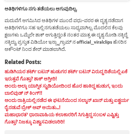
ಅತಿಥಿಗಳಿಗೂ ನಗು ತಡೆಯಲು ಆಗುವುದಿಲ್ಲ.
ಮದುವೆಗೆ ಆಗಮಿಸಿದ ಅತಿಥಿಗಳ ಮುಂದೆ ವಧು-ವರರ ಈ ದೃಶ್ಯ ನಡೆದಾಗ
ಅತಿಥಿಗಳಿಗೂ ಸಹ ಇಲ್ಲಿ ನಗುತಡೆಯಲು ಸಾಧ್ಯವಾಗಿಲ್ಲ. ಮೊದಲಿನ ಕೆಲವು
ಕ್ಷಣಗಳು ಒಮ್ಮೆಲೇ ಶಾಕ್ ಆಗುತ್ತಿದ್ದಂತೆ ನಂತರ ಮಾತ್ರ ಈ ದೃಶ್ಯ ನೋಡಿ ನಕ್ಕಿದ್ದೆ
ನಕ್ಕಿದ್ದು. ಪ್ರಸ್ತುತ ವಿಡಿಯೋ ಇನ್ಸ್ಟಾಗ್ರಾಮ್ ನ official_viralclips ಹೆಸರಿನ
ಅಕೌಂಟ್ ನಿಂದ ಶೇರ್ ಮಾಡಲಾಗಿದೆ.
Related Posts:
ಹುಡಿಗಿಯರ ಶರ್ಟ್ ಬಟನ್ ಹುಡುಗರ ಶರ್ಟ್ ಬಟನ್ ವಿರುದ್ದ ದಿಶೆಯಲ್ಲಿ ಏಕೆ
ಇರುತ್ತವೆ ಗೊತ್ತಾ? ಶಾಕ್ ಆಗ್ತೀರಿ!
ಅಂದು ಅಲ್ಕಾ ಯಾಗ್ನಿಕ ಸ್ಟುಡಿಯೋದಿಂದ ಹೊರ ಹಾಕಿದ್ದ ಹುಡುಗ, ಇಂದು
ಬಾಲಿವುಡ್ ನ್ ಕಿಂಗ್!!
ಅಂದು ರಾತ್ರಿಯಲ್ಲಿ ನಡೆದ ಈ ಘಟನೆಯಿಂದ ಸಲ್ಮಾನ್ ಖಾನ್ ಮತ್ತು ಐಶ್ವರ್ಯ
ರೈ ನಡುವೆ ಬ್ರೇಕ್ ಅಪ್ ಆಯಿತು…!
ಮಹಾಭಾರತ’ ಧಾರಾವಾಹಿಯ ಕಲಾಕಾರರಿಗೆ ಸಿಗುತ್ತಿದ್ದ ಸಂಬಳ ಎಷ್ಟಿತ್ತು
ಗೊತ್ತಾ? ನಿಜಕ್ಕೂ ವಿಶ್ವಾಸವಿಡಲಾರಿರಿ!