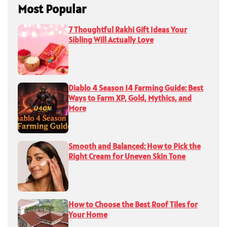
Most Popular
7 Thoughtful Rakhi Gift Ideas Your
Sibling Will Actually Love
Diablo 4 Season 14 Farming Guide: Best
Ways to Farm XP, Gold, Mythics, and
More
Smooth and Balanced: How to Pick the
Right Cream for Uneven Skin Tone
How to Choose the Best Roof Tiles for
Your Home