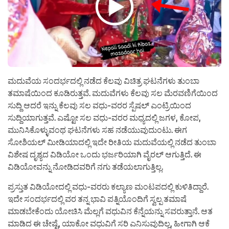
ಮದುವೆಯ ಸಂದರ್ಭದಲ್ಲಿ ನಡೆದ ಕೆಲವು ವಿಚಿತ್ರ ಘಟನೆಗಳು ತುಂಬಾ
ತಮಾಷೆಯಿಂದ ಕೂಡಿರುತ್ತವೆ. ಮದುವೆಗಳು ಕೆಲವು ಸಲ ಮೆರವಣಿಗೆಯಿಂದ
ಸುದ್ದಿ ಆದರೆ ಇನ್ನು ಕೆಲವು ಸಲ ವಧು-ವರರ ಸ್ಪೆಷಲ್ ಎಂಟ್ರಿಯಿಂದ
ಸುದ್ದಿಯಾಗುತ್ತವೆ. ಎಷ್ಟೋ ಸಲ ವಧು-ವರರ ಮಧ್ಯದಲ್ಲಿ ಜಗಳ, ಕೋಪ,
ಮುನಿಸಿಕೊಳ್ಳುವಂಥ ಘಟನೆಗಳು ಸಹ ನಡೆಯುವುದುಂಟು. ಈಗ
ಸೋಶಿಯಲ್ ಮೀಡಿಯಾದಲ್ಲಿ ಇದೇ ರೀತಿಯ ಮದುವೆಯಲ್ಲಿ ನಡೆದ ತುಂಬಾ
ವಿಶೇಷ ದೃಶ್ಯದ ವಿಡಿಯೋ ಒಂದು ಭರ್ಜರಿಯಾಗಿ ವೈರಲ್ ಆಗುತ್ತಿದೆ. ಈ
ವಿಡಿಯೋವನ್ನು ನೋಡಿದವರಿಗೆ ನಗು ತಡೆಯಲಾಗುತ್ತಿಲ್ಲ.
ಪ್ರಸ್ತುತ ವಿಡಿಯೋದಲ್ಲಿ ವಧು-ವರರು ಕಲ್ಯಾಣ ಮಂಟಪದಲ್ಲಿ ಕುಳಿತಿದ್ದಾರೆ.
ಇದೇ ಸಂದರ್ಭದಲ್ಲಿ ವರ ತನ್ನ ಭಾವಿ ಪತ್ನಿಯೊಂದಿಗೆ ಸ್ವಲ್ಪ ತಮಾಷೆ
ಮಾಡಬೇಕೆಂದು ಯೋಚಿಸಿ ಮೆಲ್ಲಗೆ ವಧುವಿನ ಕೆನ್ನೆಯನ್ನು ಸವರುತ್ತಾನೆ. ಆತ
ಮಾಡಿದ ಈ ಚೇಷ್ಟೆ, ಯಾಕೋ ವಧುವಿಗೆ ಸರಿ ಎನಿಸುವುದಿಲ್ಲ, ಹೀಗಾಗಿ ಆಕೆ