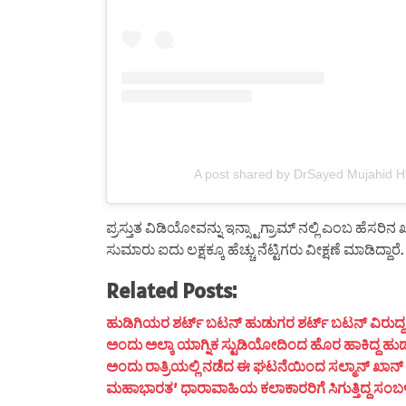
A post shared by DrSayed Mujahid H
ಪ್ರಸ್ತುತ ವಿಡಿಯೋವನ್ನು ಇನ್ಸ್ಟಾಗ್ರಾಮ್ ನಲ್ಲಿ ಎಂಬ ಹ
ಸುಮಾರು ಐದು ಲಕ್ಷಕ್ಕೂ ಹೆಚ್ಚು ನೆಟ್ಟಿಗರು ವೀಕ್ಷಣೆ ಮಾಡಿದ್ದಾರೆ.
Related Posts:
ಹುಡಿಗಿಯರ ಶರ್ಟ್ ಬಟನ್ ಹುಡುಗರ ಶರ್ಟ್ ಬಟನ್ ವಿರುದ್ದ ದಿಶೆ
ಅಂದು ಅಲ್ಕಾ ಯಾಗ್ನಿಕ ಸ್ಟುಡಿಯೋದಿಂದ ಹೊರ ಹಾಕಿದ್ದ ಹುಡ
ಅಂದು ರಾತ್ರಿಯಲ್ಲಿ ನಡೆದ ಈ ಘಟನೆಯಿಂದ ಸಲ್ಮಾನ್ ಖಾನ್ ಮ
ಮಹಾಭಾರತ’ ಧಾರಾವಾಹಿಯ ಕಲಾಕಾರರಿಗೆ ಸಿಗುತ್ತಿದ್ದ ಸಂಬಳ ಎಷ್