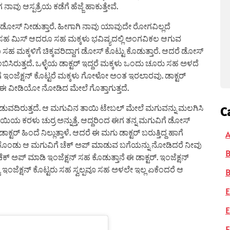
ವು ಆಸ್ಪತ್ರೆಯ ಕಡೆಗೆ ಹೆಜ್ಜೆ ಹಾಕುತ್ತೇವೆ.
ದ ಡೋಸ್ ನೀಡುತ್ತಾರೆ. ಹೀಗಾಗಿ ನಾವು ಯಾವುದೇ ರೋಗವಿಲ್ಲದೆ
್ ಸಹ ಮಿಸ್ ಆದರೂ ಸಹ ಮಕ್ಕಳು ಭವಿಷ್ಯದಲ್ಲಿ ಅಂಗವಿಕಲ ಆಗುವ
 ಮಕ್ಕಳಿಗೆ ಚಿಕ್ಕವರಿದ್ದಾಗ ಡೋಸ್ ಕೊಟ್ಟು ಕೊಡುತ್ತಾರೆ. ಆದರೆ ಡೋಸ್
ಂಬಿಸಿರುತ್ತದೆ. ಒಳ್ಳೆಯ ಡಾಕ್ಟರ್ ಇದ್ದರೆ ಮಕ್ಕಳು ಒಂದು ಚೂರು ಸಹ ಅಳದೆ
ಾಗೆ ಇಂಜೆಕ್ಷನ್ ಕೊಟ್ಟರೆ ಮಕ್ಕಳು ಗೋಳೋ ಅಂತ ಇರಲಾರವು. ಡಾಕ್ಟರ್
 ವೀಡಿಯೋ ನೋಡಿದ ಮೇಲೆ ಗೊತ್ತಾಗುತ್ತದೆ.
ಕೊಡುವದಿರುತ್ತದೆ. ಆ ಮಗುವಿನ ತಾಯಿ ಟೇಬಲ್ ಮೇಲೆ ಮಗುವನ್ನು ಮಲಗಿಸಿ
C
ೆ ತಾಯಿಯ ಕರಳು ಚುರ್ರ ಅನ್ನುತ್ತೆ. ಆದ್ದರಿಂದ ಈಗ ತನ್ನ ಮಗುವಿಗೆ ಡೋಸ್
ರ್ ಹಿಂದೆ ನಿಲ್ಲುತ್ತಾಳೆ. ಆದರೆ ಈ ಮಗು ಡಾಕ್ಟರ್ ಬರುತ್ತಿದ್ದ ಹಾಗೆ
A
ು ಕೊಂಡು ಆ ಮಗುವಿಗೆ ಚೆಕ್ ಅಪ್ ಮಾಡುವ ಬಗೆಯನ್ನು ನೋಡಿದರೆ ನೀವು
ೆಕ್ ಅಪ್ ಮಾಡಿ ಇಂಜೆಕ್ಷನ್ ಸಹ ಕೊಡುತ್ತಾನೆ ಈ ಡಾಕ್ಟರ್. ಇಂಜೆಕ್ಷನ್
 ಇಂಜೆಕ್ಷನ್ ಕೊಟ್ಟರು ಸಹ ಸ್ವಲ್ಪವೂ ಸಹ ಅಳಲೇ ಇಲ್ಲ ಏಕೆಂದರೆ ಆ
B
E
E
F