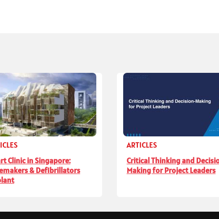
ICLES
ARTICLES
rt Clinic in Singapore:
Critical Thinking and Decisi
emakers & Defibrillators
Making for Project Leaders
lant