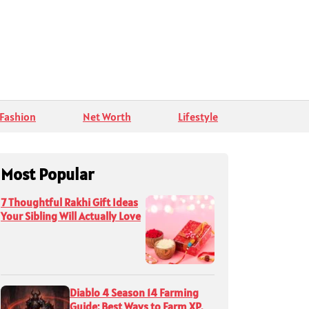
Fashion
Net Worth
Lifestyle
Most Popular
7 Thoughtful Rakhi Gift Ideas
Your Sibling Will Actually Love
Diablo 4 Season 14 Farming
Guide: Best Ways to Farm XP,