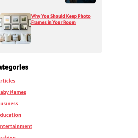
Why You Should Keep Photo
Frames in Your Room
ategories
rticles
Baby Names
usiness
ducation
ntertainment
ashion