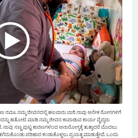
ರಾಯಣ ನಮಃ. ನಮ್ಮ ಜೀವನದಲ್ಲಿ ಹಲವಾರು ಬಾರಿ ನಾವು ಅನೇಕ ರೋಗಗಳಿಗೆ
್ನು ಹತೋಟಿ ಮಾಡಿ ನಮ್ಮ ಜೀವನ ಕಾಪಾಡುವ ಕಾರ್ಯ ವೈದ್ಯರು
ೇವೆ. ನಾವು ಸಣ್ಣ ಪುಟ್ಟ ಕಾರಣಗಳಿಂದ ಅನಾರೋಗ್ಯಕ್ಕೆ ತುತ್ತಾದರೆ ಮೊದಲು
ತಗೆದುಕೊಂಡು ಪರಿಹಾರ ಕಂಡುಕೊಳ್ಳಲು ಪ್ರಯತ್ನ ಮಾಡುತ್ತೇವೆ. ಒಂದು