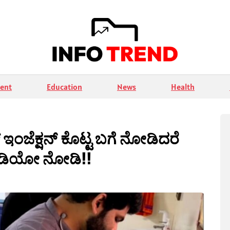
ent
Education
News
Health
್ ಇಂಜೆಕ್ಷನ್ ಕೊಟ್ಟ ಬಗೆ ನೋಡಿದರೆ
ವೀಡಿಯೋ ನೋಡಿ!!