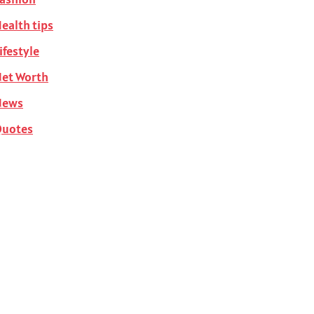
ealth tips
ifestyle
et Worth
News
Quotes