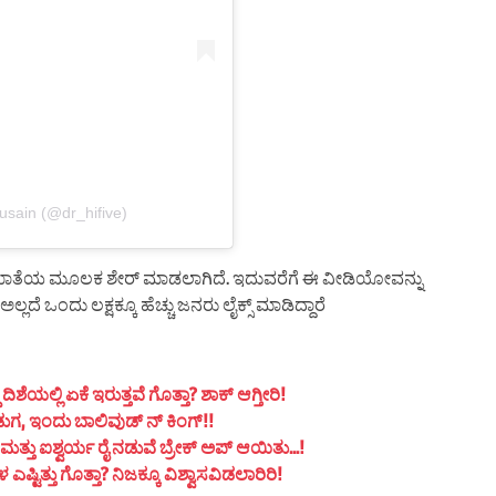
usain (@dr_hifive)
ೆಸರಿನ ಖಾತೆಯ ಮೂಲಕ ಶೇರ್ ಮಾಡಲಾಗಿದೆ. ಇದುವರೆಗೆ ಈ ವೀಡಿಯೋವನ್ನು
 ಅಲ್ಲದೆ ಒಂದು ಲಕ್ಷಕ್ಕೂ ಹೆಚ್ಚು ಜನರು ಲೈಕ್ಸ್ ಮಾಡಿದ್ದಾರೆ
ಯಲ್ಲಿ ಏಕೆ ಇರುತ್ತವೆ ಗೊತ್ತಾ? ಶಾಕ್ ಆಗ್ತೀರಿ!
ುಗ, ಇಂದು ಬಾಲಿವುಡ್ ನ್ ಕಿಂಗ್!!
ತ್ತು ಐಶ್ವರ್ಯ ರೈ ನಡುವೆ ಬ್ರೇಕ್ ಅಪ್ ಆಯಿತು…!
ಟಿತ್ತು ಗೊತ್ತಾ? ನಿಜಕ್ಕೂ ವಿಶ್ವಾಸವಿಡಲಾರಿರಿ!