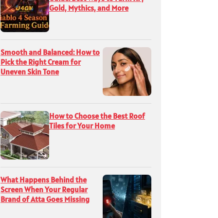
Gold, Mythics, and More
Smooth and Balanced: How to
Pick the Right Cream for
Uneven Skin Tone
How to Choose the Best Roof
Tiles for Your Home
What Happens Behind the
Screen When Your Regular
Brand of Atta Goes Missing