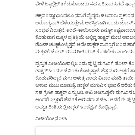
ವೇಳೆ ಟ್ಯಾಬ್ಲೆಟ್ ತಗೆದುಕೊಂಡರು ಸಹ ಪರಿಹಾರ ಸಿಗದೆ ಇದ್ದಾಗ ನಾ
ಚಿಕ್ಕವರಿದ್ದಾಗಿನಿಂದಲೂ ನಮಗೆ ವೈದ್ಯರು ಹಲವಾರು ಪ್ರಕಾರ
ಆರೋಗ್ಯವಾಗಿ ಬೆಳೆಯುತ್ತೇವೆ. ಆಕಸ್ಮಿಕವಾಗಿ ಒಂದು ಡೋಸ
ಸಂಭವ ವಿರುತ್ತದೆ. ತಂದೆ-ತಾಯಿಯರು ಎಷ್ಟೋ ಕಷ್ಟವಾದರೂ ಸಹ
ಕೊಡುವಾಗ ಮಕ್ಕಳ ಪ್ರತಿಕ್ರಿಯೆ ಅಲ್ಲಿದ್ದ ಡಾಕ್ಟರ್ ಮೇಲೆ ಅವಲ
ಡೋಸ್ ಚುಚ್ಚಿಕೊಳ್ಳುತ್ತವೆ ಅದೇ ಡಾಕ್ಟರ್ ಮನಸ್ಸಿಗೆ ಬಂದ ಹ
ಮಕ್ಕಳಿಗೆ ಡೋಸ್ ಯಾವ ರೀತಿಯಾಗಿ ಕೊಡಬೇಕು ಎಂಬುದು ಈ
ಪ್ರಸ್ತುತ ವೀಡಿಯೋದಲ್ಲಿ ಒಂದು ಪುಟ್ಟ ಮಗುವಿಗೆ ಡೋಸ್ 
ಡಾಕ್ಟರ್ ಹಿಂದುಗಡೆ ನಿಂತು ಕೊಳ್ಳುತ್ತಾಳೆ. ಹೆತ್ತ ಮಗು ಅತ್ತರ
ಕೊಡುವರಿದ್ದಾರೆ ಮಗು ಅಳುತ್ತೆ ಎಂದು ವಿಚಾರ ಮಾಡಿ ತಾಯಿ ಡಾಕ್ಟ
ಅಳುವ ಮುಖ ಮಾಡುತ್ತೆ. ಡಾಕ್ಟರ್ ಮಗುವಿನ ಭಾವನೆ ಅರಿತ
ಸಹ ಗ್ರೇಟ್ ಡಾಕ್ಟರ್ ಎನ್ನುವಿರಿ. ಆಟ ಅಡಿಸುತ್ತಲೇ ಮಗುವಿನ ಚ
ಅಂದರೆ ಎಲ್ಲರಿಗೆ ಹೆದರಿಕೆ ಆಗುವದು ಸಹಜ . ಆದರೆ ಈ ಪುಟ್ಟ
ಅದ್ಭುತ ರೀತಿಯಲ್ಲಿ ಡಾಕ್ಟರ್ ಇಂಜೆಕ್ಷನ್ ಕೊಟ್ಟಿದ್ದಾರೆ.
ವೀಡಿಯೋ ನೋಡಿ