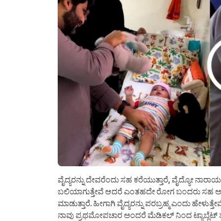
ವೈದ್ಯರನ್ನು ದೇವರೆಂದು ಸಹ ಕರೆಯುತ್ತಾರೆ, ವೈದ್ಯೋ ನಾ
ಬಲಿಯಾಗುತ್ತೇವೆ ಆದರೆ ಎಂತಹದೇ ರೋಗ ಬಂದರು ಸಹ ಅದನ
ಮಾಡುತ್ತಾರೆ. ಹೀಗಾಗಿ ವೈದ್ಯರನ್ನು ಪರಬ್ರಹ್ಮ ಎಂದು ಹೇಳುತ್ತ
ನಾವು ಪ್ರಥಮೋಪಚಾರ ಅಂದರೆ ಮೆಡಿಕಲ್ ನಿಂದ ಟ್ಯಾಬ್ಲೆಟ್ 