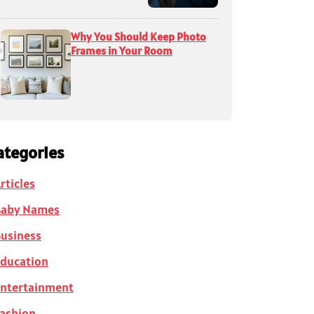
Why You Should Keep Photo
Frames in Your Room
ategories
rticles
Baby Names
usiness
ducation
ntertainment
ashion