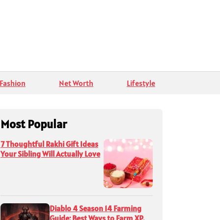
Fashion
Net Worth
Lifestyle
Most Popular
7 Thoughtful Rakhi Gift Ideas
Your Sibling Will Actually Love
Diablo 4 Season 14 Farming
Guide: Best Ways to Farm XP,