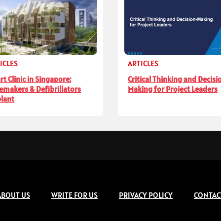
ICLES
ARTICLES
rt Clinic in Singapore:
Critical Thinking and Decisi
emakers & Defibrillators
Making for Project Leaders
lant
ABOUT US
WRITE FOR US
PRIVACY POLICY
CONTAC