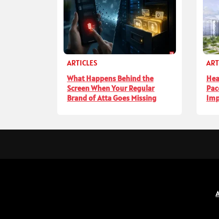
ARTICLES
ART
What Happens Behind the
Hea
Screen When Your Regular
Pac
Brand of Atta Goes Missing
Imp