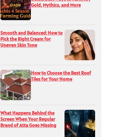
Gold, Mythics, and More
Smooth and Balanced: How to
Pick the Right Cream for
Uneven Skin Tone
How to Choose the Best Roof
Tiles for Your Home
What Happens Behind the
Screen When Your Regular
Brand of Atta Goes Missing