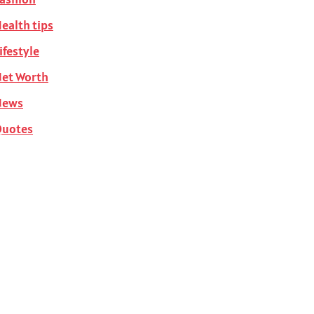
ealth tips
ifestyle
et Worth
News
Quotes