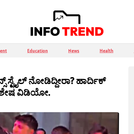
ent
Education
News
Health
 ಸ್ಟೈಲ್ ನೋಡಿದ್ದೀರಾ? ಹಾರ್ದಿಕ್
ಿಶೇಷ ವಿಡಿಯೋ.