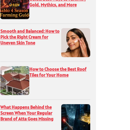
Gold, Mythics, and More
Smooth and Balanced: How to
Pick the Right Cream for
Uneven Skin Tone
How to Choose the Best Roof
Tiles for Your Home
What Happens Behind the
Screen When Your Regular
Brand of Atta Goes Missing