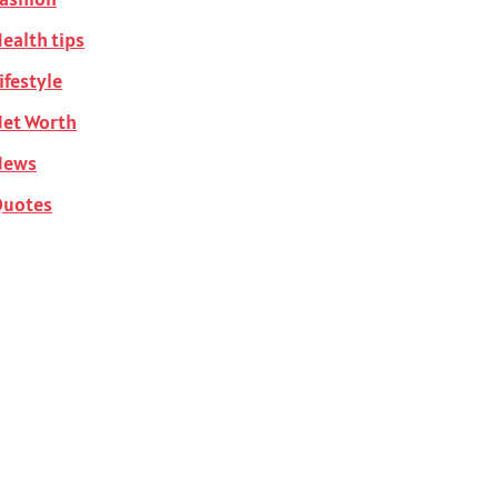
ealth tips
ifestyle
et Worth
News
Quotes