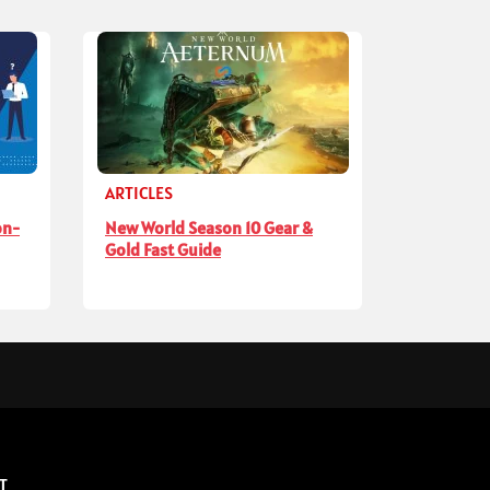
ARTICLES
on-
New World Season 10 Gear &
Gold Fast Guide
T