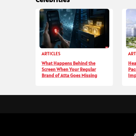
ARTICLES
ART
What Happens Behind the
Hea
Screen When Your Regular
Pac
Brand of Atta Goes Missing
Imp