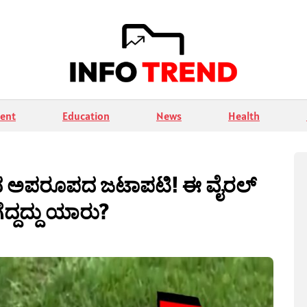
ent
Education
News
Health
ಲದ ಅಪರೂಪದ ಜಟಾಪಟಿ! ಈ ವೈರಲ್
ದ್ದದ್ದು ಯಾರು?