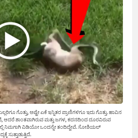
ಗೂ ಗೊತ್ತು, ಅಷ್ಟೇ ಏಕೆ ಇನ್ನಿತರ ಪ್ರಾಣಿಗಳಿಗೂ ಇದು ಗೊತ್ತು. ಹಾವಿನ
್ದೇವೆ, ಆದರೆ ಶಾಂತವಾಗಿರುವ ಮತ್ತು ಜಗಳ, ಕದನದಿಂದ ದೂರವಿರುವ
್ಲಿ ನಿಮಗಾಗಿ ವಿಡಿಯೋ ಒಂದನ್ನೇ ತಂದಿದ್ದೇವೆ. ಸೋಶಿಯಲ್
 ಸುತ್ತಾಡುತ್ತಿದೆ.