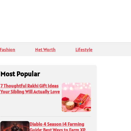
Fashion
Net Worth
Lifestyle
Most Popular
7 Thoughtful Rakhi Gift Ideas
Your Sibling Will Actually Love
Diablo 4 Season 14 Farming
Guide: Best Ways to Farm XP,