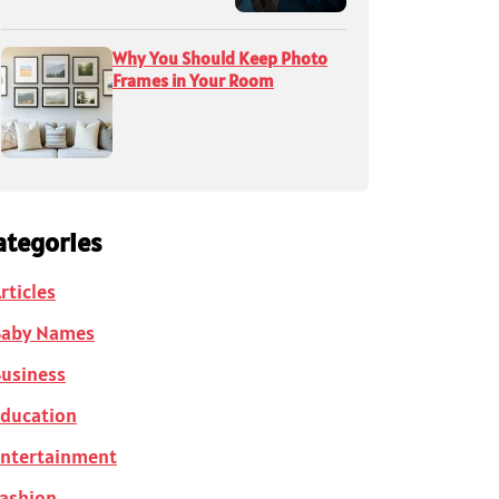
Why You Should Keep Photo
Frames in Your Room
ategories
rticles
Baby Names
usiness
ducation
ntertainment
ashion