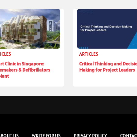
ICLES
ARTICLES
rt Clinic in Singapore:
Critical Thinking and Decisi
emakers & Defibrillators
Making for Project Leaders
lant
ABOUT US
WRITE FOR US
PRIVACY POLICY
CONTAC