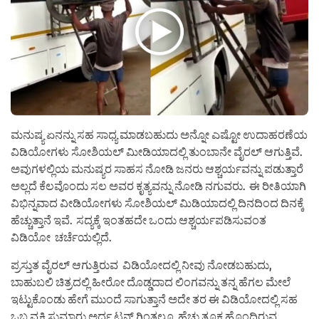
ಮನುಷ್ಯ ಏನನ್ನು ಸಹ ಸಾಧ್ಯ ಮಾಡಬಹುದು ಅನ್ನೋ ಎಷ್ಟೋ ಉದಾಹರಣೆಯ
ವಿಡಿಯೋಗಳು ಸೋಶಿಯಲ್ ಮೀಡಿಯಾದಲ್ಲಿ ತುಂಬಾನೇ ವೈರಲ್ ಆಗುತ್ತಿವೆ.
ಅವುಗಳಲ್ಲಿಯ ಮನುಷ್ಯರ ಸಾಹಸ ನೋಡಿ ಜನರು ಆಶ್ಚರ್ಯವನ್ನು ಪಡುತ್ತಾರೆ
ಅಲ್ಲದೆ ಕೆಲವೊಂದು ಸಲ ಅವರ ಕೃತ್ಯವನ್ನು ನೋಡಿ ನಗುವರು. ಈ ರೀತಿಯಾಗಿ
ವಿಭಿನ್ನವಾದ ವೀಡಿಯೋಗಳು ಸೋಶಿಯಲ್ ಮಿಡಿಯಾದಲ್ಲಿ ದಿನದಿಂದ ದಿನಕ್ಕೆ
ಹೆಚ್ಚುತ್ತಾನೆ ಇವೆ. ಸದ್ಯಕ್ಕೆ ಇಂತಹದೇ ಒಂದು ಆಶ್ಚರ್ಯಪಡಿಸುವಂತ
ವಿಡಿಯೋ ಚರ್ಚೆಯಲ್ಲಿದೆ.
ಪ್ರಸ್ತುತ ವೈರಲ್ ಆಗುತ್ತಿರುವ ವಿಡಿಯೋದಲ್ಲಿ ನೀವು ನೋಡಬಹುದು,
ಬಾಹುಬಲಿ ಚಿತ್ರದಲ್ಲಿ ಹೀರೋ ದೊಡ್ಡದಾದ ಲಿಂಗವನ್ನು ತನ್ನ ಹೆಗಲ ಮೇಲೆ
ಇಟ್ಟುಕೊಂಡು ಹೇಗೆ ಮುಂದೆ ಸಾಗುತ್ತಾನೆ ಅದೇ ತರ ಈ ವಿಡಿಯೋದಲ್ಲಿ ಸಹ
ಒಬ್ಬ ವ್ಯಕ್ತಿ ಸುಮಾರು ಅರ್ಧ ಟನ್ ಗಿಂತಲೂ ಹೆಚ್ಚು ತೂಕ ಹೊಂದಿರುವ