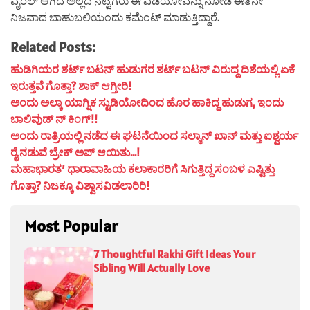
ವೈರಲ್ ಆಗಿದೆ ಅಲ್ಲದೆ ನೆಟ್ಟಿಗರು ಈ ವಿಡಿಯೋವನ್ನು ನೋಡಿ ಈತನೇ
ನಿಜವಾದ ಬಾಹುಬಲಿಯಂದು ಕಮೆಂಟ್ ಮಾಡುತ್ತಿದ್ದಾರೆ.
Related Posts:
ಹುಡಿಗಿಯರ ಶರ್ಟ್ ಬಟನ್ ಹುಡುಗರ ಶರ್ಟ್ ಬಟನ್ ವಿರುದ್ದ ದಿಶೆಯಲ್ಲಿ ಏಕೆ
ಇರುತ್ತವೆ ಗೊತ್ತಾ? ಶಾಕ್ ಆಗ್ತೀರಿ!
ಅಂದು ಅಲ್ಕಾ ಯಾಗ್ನಿಕ ಸ್ಟುಡಿಯೋದಿಂದ ಹೊರ ಹಾಕಿದ್ದ ಹುಡುಗ, ಇಂದು
ಬಾಲಿವುಡ್ ನ್ ಕಿಂಗ್!!
ಅಂದು ರಾತ್ರಿಯಲ್ಲಿ ನಡೆದ ಈ ಘಟನೆಯಿಂದ ಸಲ್ಮಾನ್ ಖಾನ್ ಮತ್ತು ಐಶ್ವರ್ಯ
ರೈ ನಡುವೆ ಬ್ರೇಕ್ ಅಪ್ ಆಯಿತು…!
ಮಹಾಭಾರತ’ ಧಾರಾವಾಹಿಯ ಕಲಾಕಾರರಿಗೆ ಸಿಗುತ್ತಿದ್ದ ಸಂಬಳ ಎಷ್ಟಿತ್ತು
ಗೊತ್ತಾ? ನಿಜಕ್ಕೂ ವಿಶ್ವಾಸವಿಡಲಾರಿರಿ!
Most Popular
7 Thoughtful Rakhi Gift Ideas Your
Sibling Will Actually Love