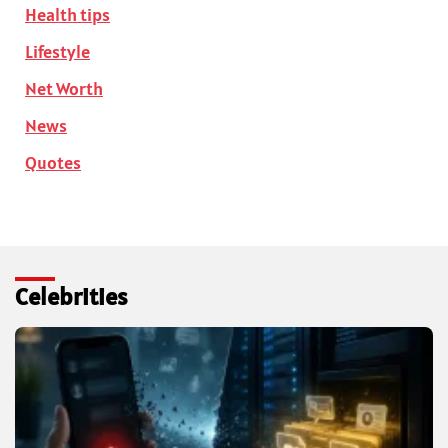
Health tips
Lifestyle
Net Worth
News
Quotes
Celebrities