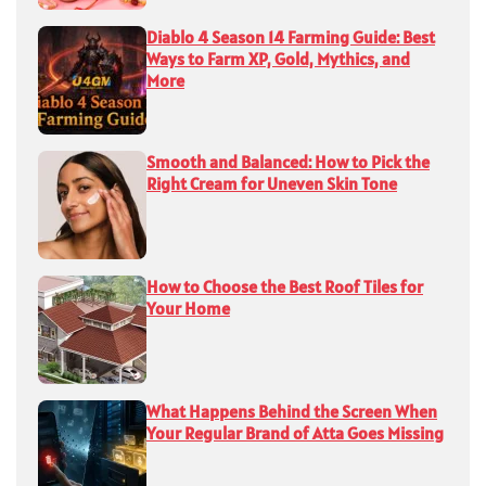
Diablo 4 Season 14 Farming Guide: Best
Ways to Farm XP, Gold, Mythics, and
More
Smooth and Balanced: How to Pick the
Right Cream for Uneven Skin Tone
How to Choose the Best Roof Tiles for
Your Home
What Happens Behind the Screen When
Your Regular Brand of Atta Goes Missing